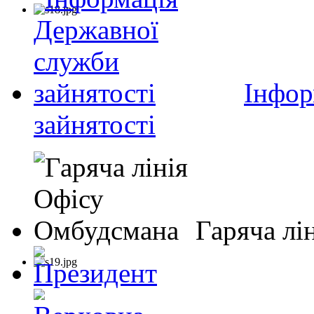
Інфор
зайнятості
Гаряча лі