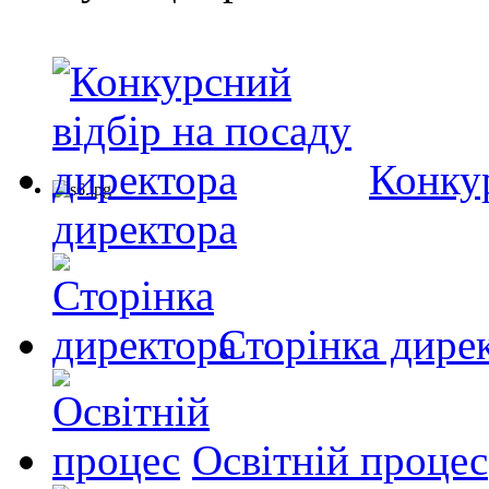
Конкур
директора
Сторінка дире
Освітній процес