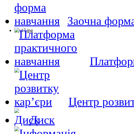
Заочна форм
Платфор
Центр розвит
Диск