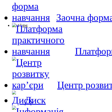
Заочна форм
Платфор
Центр розвит
Диск