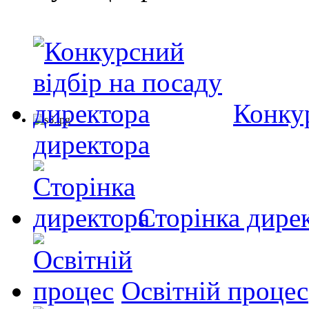
Конкур
директора
Сторінка дире
Освітній процес