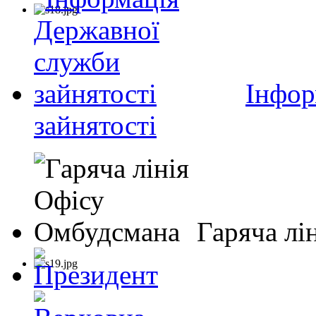
Інфор
зайнятості
Гаряча лі