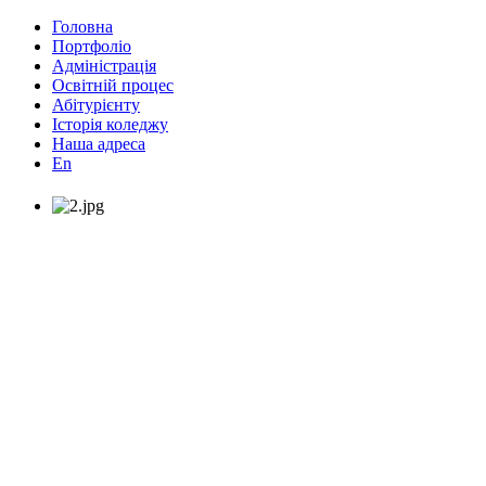
Головна
Портфоліо
Адміністрація
Освітній процес
Абітурієнту
Історія коледжу
Наша адреса
En