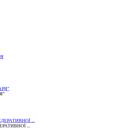
Я”
АТИВНОЇ ...