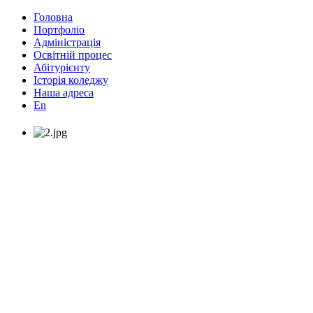
Головна
Портфоліо
Адміністрація
Освітній процес
Абітурієнту
Історія коледжу
Наша адреса
En