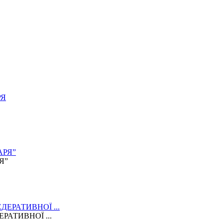
Я”
АТИВНОЇ ...