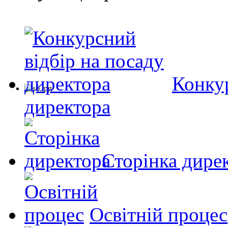
Конкур
директора
Сторінка дире
Освітній процес