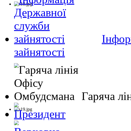
Інфор
зайнятості
Гаряча лі