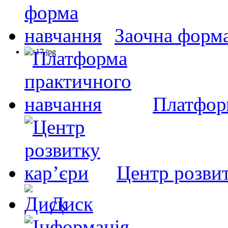
Заочна форм
Платфор
Центр розвит
Диск