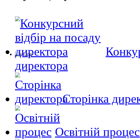
Конкур
директора
Сторінка дире
Освітній процес