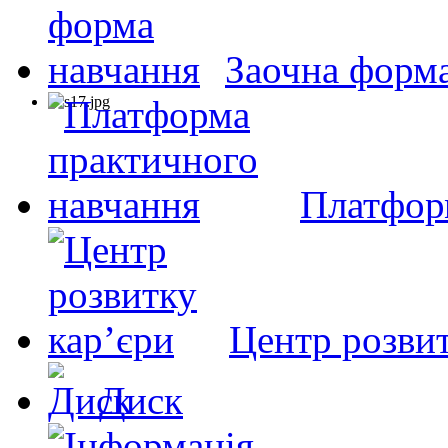
Заочна форм
Платфор
Центр розвит
Диск