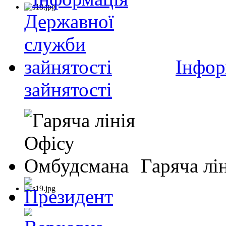
Інфор
зайнятості
Гаряча лі