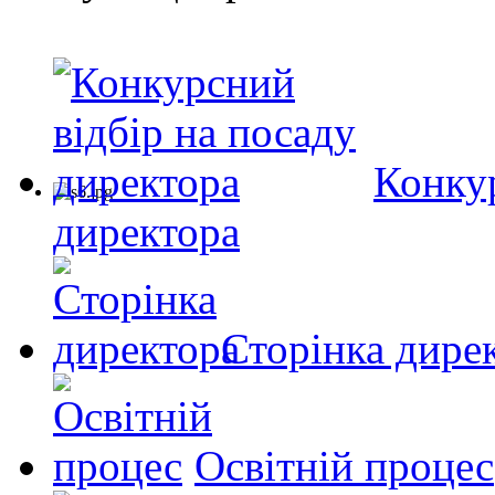
Конкур
директора
Сторінка дире
Освітній процес