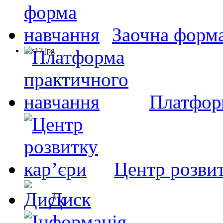
Заочна форм
Платфор
Центр розвит
Диск