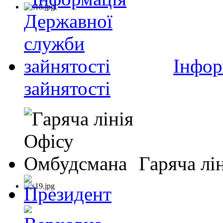
Інфор
зайнятості
Гаряча лі