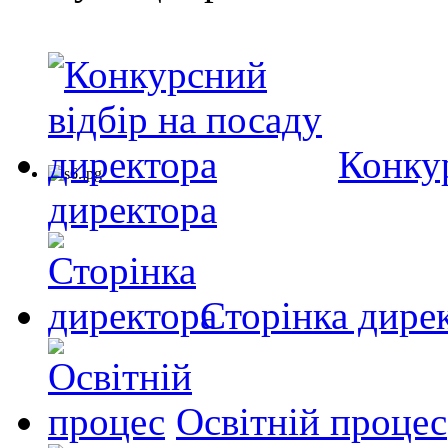
Конкур
директора
Сторінка дире
Освітній процес