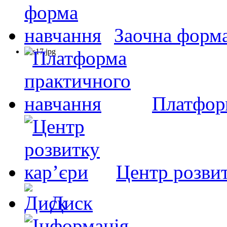
Заочна форм
Платфор
Центр розвит
Диск