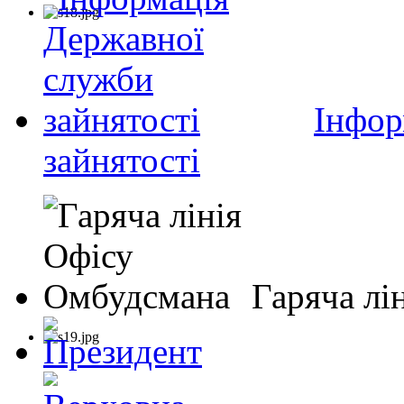
Інфор
зайнятості
Гаряча лі