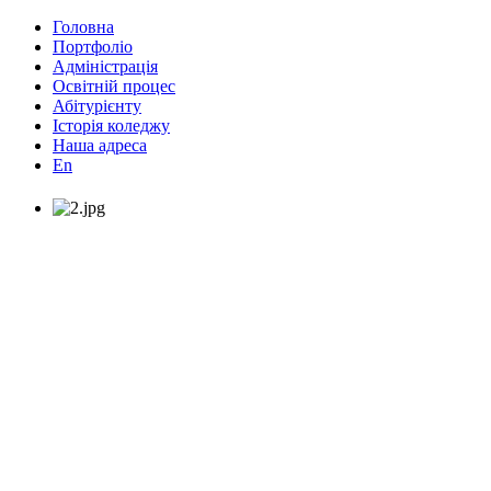
Головна
Портфоліо
Адміністрація
Освітній процес
Абітурієнту
Історія коледжу
Наша адреса
En