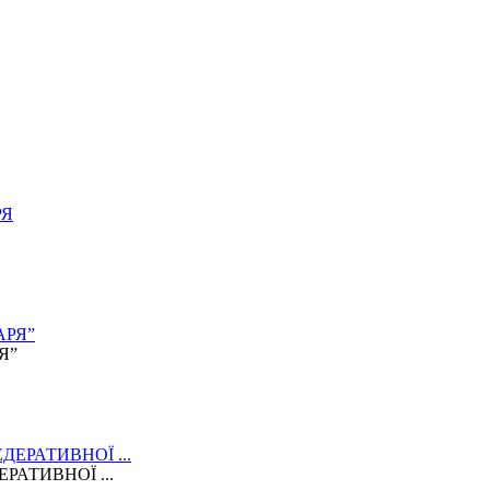
Я”
АТИВНОЇ ...