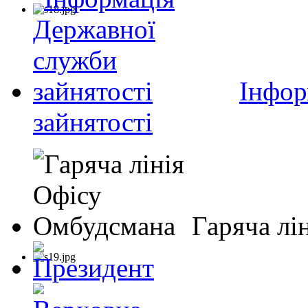
Інфор
зайнятості
Гаряча лі