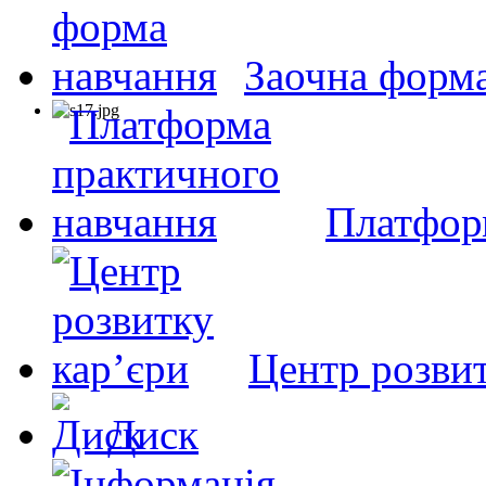
Заочна форм
Платфор
Центр розвит
Диск