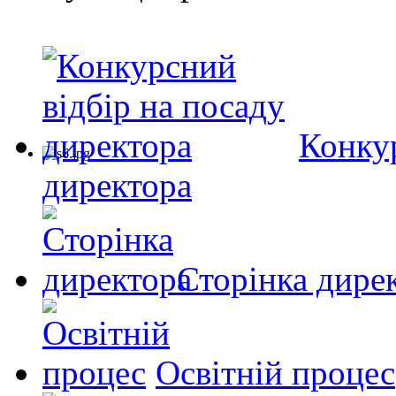
Конкур
директора
Сторінка дире
Освітній процес